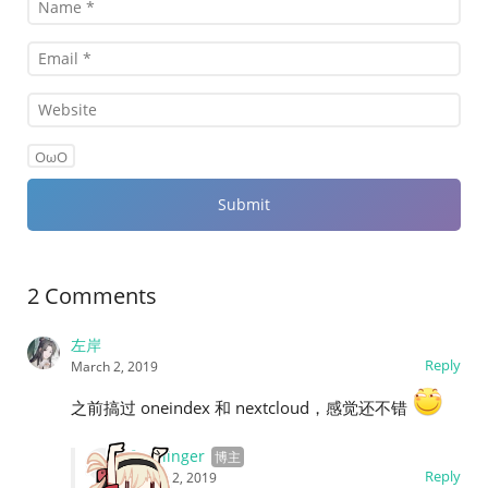
OωO
2 Comments
左岸
Reply
March 2, 2019
之前搞过 oneindex 和 nextcloud，感觉还不错
fenglinger
Reply
March 2, 2019